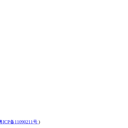
粤ICP备11090211号
)