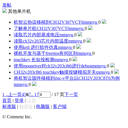
发帖
其他单片机
机智云协议移植到CH32V307VCT6
mmuyu
0
了解单片机CH32V307VCT6
mmuyu
0
读取芯片内部基准电压
mmuyu
0
读取ch32v203芯片内部温度
mmuyu
0
使用keil 进行软件仿真
mmuyu
0
裸机开发与基于freertos有何区别
mmuyu
0
touchkey 长短按检测
mmuyu
0
使用mounriver对ch32v203c8t6进行debug
mmuyu
0
CH32v203c8t6 touchkey触摸按键模拟开关
mmuyu
0
将机智云固件移植到risc-v平台以CH32V203C8T6为例
mmuyu
0
1 ..
上一页
4
5
6
7
.. 17
/ 17 页
下一页
首页
|
登录
|
注册
标准版
|
触屏版
|
电脑版
|
客户端
© Comsenz Inc.