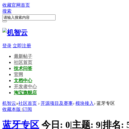
收藏
官网首页
搜索
登录
立即注册
最新帖子
社区首页
技术问答
官网
文档中心
开发者中心
淘宝旗舰店
机智云
»
社区首页
›
开源项目及赛事
›
模块接入
›
蓝牙专区
收藏本版
|
订阅
蓝牙专区
今日:
0
|
主题:
9
|
排名: