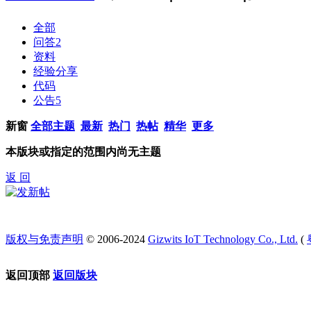
全部
问答
2
资料
经验分享
代码
公告
5
新窗
全部主题
最新
热门
热帖
精华
更多
本版块或指定的范围内尚无主题
返 回
版权与免责声明
© 2006-2024
Gizwits IoT Technology Co., Ltd.
(
返回顶部
返回版块