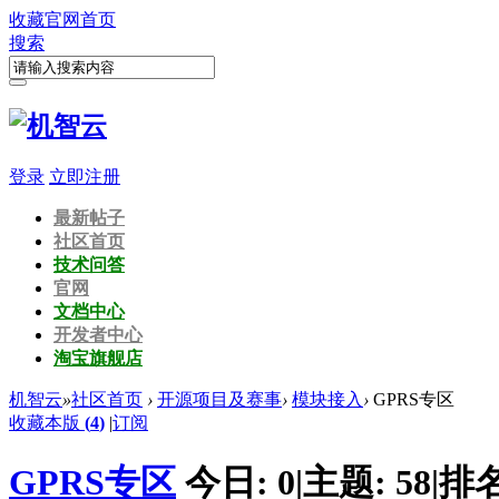
收藏
官网首页
搜索
登录
立即注册
最新帖子
社区首页
技术问答
官网
文档中心
开发者中心
淘宝旗舰店
机智云
»
社区首页
›
开源项目及赛事
›
模块接入
›
GPRS专区
收藏本版
(
4
)
|
订阅
GPRS专区
今日:
0
|
主题:
58
|
排