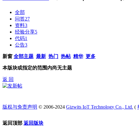
全部
问答
27
资料
3
经验分享
5
代码
1
公告
3
新窗
全部主题
最新
热门
热帖
精华
更多
本版块或指定的范围内尚无主题
返 回
版权与免责声明
© 2006-2024
Gizwits IoT Technology Co., Ltd.
(
返回顶部
返回版块