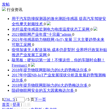
发帖
行业资讯
用于汽车防撞探测器的激光测距传感器 提高汽车驾驶安
全性
摩天射频技术
0
光纤温度传感器监测电力电缆温度状态
工采网
0
2021物联网产业年度“十宗最”
admin
0
2021年传感器助力物联网 (IoT) 发展 三大主要趋势未来
可期
工采网
0
疫情加速无人配送落地 成本仍是掣肘 业界呼吁政策补贴
推进产业发展
工采网
0
敲黑板：硬知识第一波！不懂这些，你的车随时会翻！
Freeman1
0
2018年提升物联网影响力的6大趋势
梅达尔多
0
2017年中国NB-IoT产业发展现状分析及发展趋势预测
梅
达尔多
0
2018年提升物联网影响力的6大趋势
梅达尔多
0
阻碍物联网安全的五大因素
梅达尔多
0
1
2
3
4
.. 5
/ 5 页
下一页
首页
|
登录
|
注册