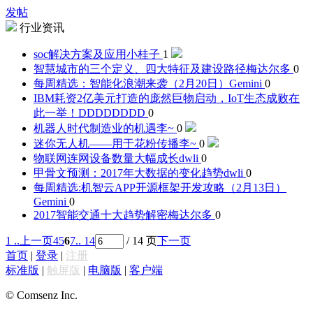
发帖
行业资讯
soc解决方案及应用
小桂子
1
智慧城市的三个定义、四大特征及建设路径
梅达尔多
0
每周精选：智能化浪潮来袭（2月20日）
Gemini
0
IBM耗资2亿美元打造的庞然巨物启动，IoT生态成败在
此一举！
DDDDDDDD
0
机器人时代制造业的机遇
李~
0
迷你无人机——用于花粉传播
李~
0
物联网连网设备数量大幅成长
dwli
0
甲骨文预测：2017年大数据的变化趋势
dwli
0
每周精选:机智云APP开源框架开发攻略（2月13日）
Gemini
0
2017智能交通十大趋势解密
梅达尔多
0
1 ..
上一页
4
5
6
7
.. 14
/ 14 页
下一页
首页
|
登录
|
注册
标准版
|
触屏版
|
电脑版
|
客户端
© Comsenz Inc.