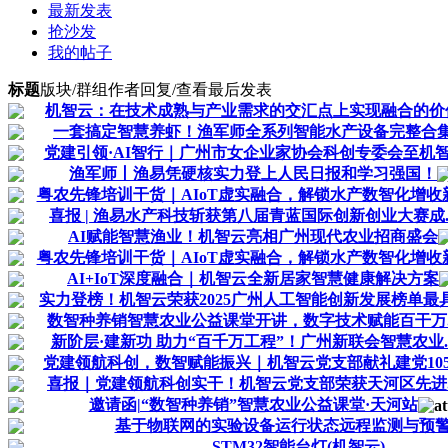
最新发表
抢沙发
我的帖子
标题
版块/群组
作者
回复/查看
最后发表
机智云：在技术成熟与产业需求的交汇点上实现融合的价
一套搞定智慧养虾！渔军师全系列智能水产设备完整合
党建引领·AI智行｜广州市女企业家协会科创专委会至机智.
渔军师丨渔易凭硬核实力登上人民日报和学习强国！
粤农先锋培训干货｜AIoT虚实融合，解锁水产数智化增收新.
喜报 | 渔易水产科技斩获第八届青蓝国际创新创业大赛成..
AI赋能智慧渔业！机智云亮相广州现代农业招商盛会
粤农先锋培训干货｜AIoT虚实融合，解锁水产数智化增收新.
AI+IoT深度融合｜机智云全新居家智慧健康解决方案
实力登榜！机智云荣获2025广州人工智能创新发展榜单最具.
数智种养销智慧农业公益课堂开讲，数字技术赋能百干万..
新阶层·建新功 助力“百千万工程”！广州新联会智慧农业..
党建领航科创，数智赋能振兴｜机智云党支部献礼建党105.
喜报｜党建领航科创实干！机智云党支部荣获天河区先进..
邀请函|“数智种养销”智慧农业公益课堂·天河站
基于物联网的实验设备运行状态远程监测与预
STM32智能台灯(机智云)