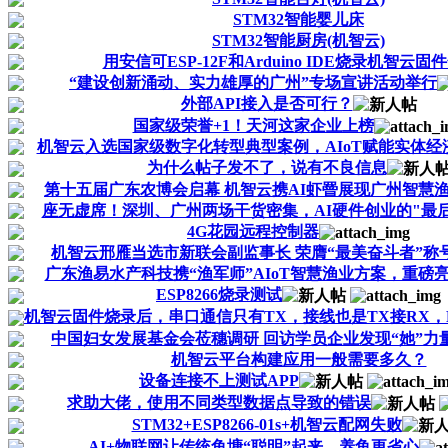
STM32智能婴儿床
STM32智能厨房(机智云)
用安信可ESP-12F和Arduino IDE烧录机智云固
“建设创新涌动、实力雄厚的广州”专场宣讲活动举行
外部API接入是否可行？
国家级荣誉+1！天河这家企业上榜
机智云入选国家级数字化转型典型案例，AIoT赋能实体经济.
为什么帖子发不了，说有不良信息
第十五届广东农博会启幕 机智云携AI虾罾展现广州智慧渔.
座无虚席！深圳、广州两场干货密集，AI硬件创业的"最后.
4G花园远程控制器
机智云邢雁当选市新联会副监事长 荣膺“最美奋斗者”称
广东渔易水产科技携“渔军师”AIoT智慧渔业方案，重磅亮.
ESP8266烧录测试
机智云固件烧录后，串口通信只有TX，接线也是TX接RX，
中国妇女发展基金会莅穗调研 回访学员企业发现“她”力
机智云平台构建应用一般需要多久？
设备连接不上测试APP
求助大佬，使用不同类型数据点导致的错误
STM32+ESP8266-01s+机智云配网失败
AI+物联网让传统鱼塘“聪明”起来，养鱼更省心