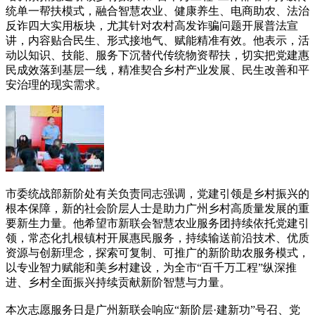
统单一帮扶模式，融合智慧农业、健康养生、电商助农、法治
反诈四大实用板块，尤其针对农村高发诈骗问题开展普法宣
讲，内容贴合民生、形式接地气、赋能精准有效。他表示，活
动以知识、技能、服务下沉替代传统物资帮扶，切实把党建惠
民成效落到基层一线，精准契合乡村产业发展、民生改善和平
安治理的现实需求。
市委统战部新阶处有关负责同志强调，党建引领是乡村振兴的
根本保障，新的社会阶层人士是助力广州乡村高质量发展的重
要新生力量。他希望市新联会智慧农业服务团持续依托党建引
领，常态化扎根镇村开展惠民服务，持续输送前沿技术、优质
资源与创新理念，探索可复制、可推广的新阶助农服务模式，
以专业智力赋能和美乡村建设，为全市“百千万工程”纵深推
进、乡村全面振兴持续贡献新阶智慧与力量。
本次志愿服务日是广州新联会响应“新阶层·建新功”号召、党