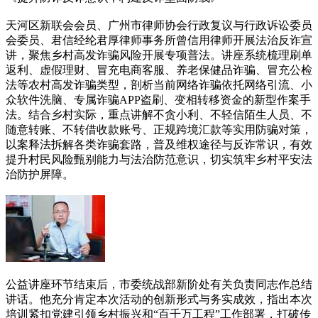
天河区新联会会员、广州市律师协会行政复议与行政诉讼委员
会委员、君信经纶君厚律师事务所曾信用律师开展法治反诈宣
讲，聚焦乡村高发诈骗风险开展专项普法。讲座系统梳理刷单
返利、虚假理财、冒充电商客服、养老保健品诈骗、冒充公检
法等农村高发诈骗类型，剖析当前网络诈骗依托网络引流、小
众软件洗脑、专属诈骗APP盗刷、变相转移资金的新型作案手
法。结合乡村实际，重点讲解不贪小利、不轻信陌生人员、不
随意转账、不转借收款账号、正规跨境汇款等实用防骗对策，
以案释法拆解各类诈骗套路，普及维权途径与反诈常识，有效
提升村民风险甄别能力与法治防范意识，切实筑牢乡村平安法
治防护屏障。
公益讲座环节结束后，市委统战部新阶处有关负责同志作总结
讲话。他充分肯定本次活动的创新形式与务实成效，指出本次
培训紧扣党建引领乡村振兴和“百千万工程”工作部署，打破传