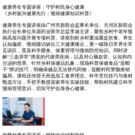
健康养生专题讲座：守护村民身心健康
《乡村振兴健康先行：慢病健康知识科普》
健康养生专题讲座由广州市新联会监事长单位、天河区新联会
执行会长单位东源药业医学总监李迪主讲，聚焦乡村中老年慢
病高发问题开展专项科普。讲座剖析乡村重油重盐饮食、养生
认知偏差、慢病随访缺位三大健康痛点，逐一破除日常养生常
见误区，普及科学膳食、体重管理与慢病防控知识。同时讲
解“三血异常”诱发的代谢类疾病，以及对心脑血管、认知和内
分泌的危害。针对乡村保健品乱象，现场科普保健食品“蓝帽
子”辨识技巧，明确保健品无法替代药物，提醒村民警惕推销
骗局。课程还传授天然低加工食养理念、科学烹饪技巧与食材
甄选方法，手把手教授居家养生实操技能，帮助村民建立科学
慢病管理意识，切实守护自身身心健康。