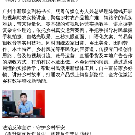
广州市新联会副秘书长、瓯粤传媒创办人兼总经理陈德钱开展
短视频助农实操讲座，聚焦乡村农产品推广难、销路窄的现实
难题，带来轻量化、零基础的短视频运营实操教学。讲座摒弃
复杂专业理论，依托乡村真实运营案例，手把手指导村民掌握
手机拍摄、自然光取景、三秒抓眼画面、口语化文案、简易剪
辑收音等实用技巧。同时围绕农家日常、乡土美食、田间劳
作、本土特产、乡村风光等平民化内容赛道，传授零门槛创作
思路，普及短视频引流、账号运营、直播带货及本地广告合作
的增收方式，打消村民不敢出镜、不会运营的顾虑。通过通俗
易懂的实操教学，帮助村民活用新媒体工具，自主宣传家乡好
物、讲好乡村故事，打通农产品线上销售新路径，全方位激活
乡村数字增收新动能。
法治反诈宣讲：守护乡村平安
《提升防诈反诈意识，构建反诈坚固防线》