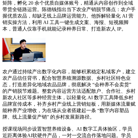
矩阵，孵化 20 余个优质自媒体账号，精通从内容创作到全域
带货全链路运营。陈德钱指出当下农业产销脱节痛点：农户手
握优质农品，却缺乏线上品牌运营能力。他拆解轻量化 AI 营
销实操方法，利用 AI 工具一键生成文案、海报、短视频脚
本，普通人仅靠手机就能记录种养日常、打造新农人 IP。
农户通过持续产出数字化内容，能够积累稳定私域客户，建立
农产品信任背书，配合智慧养殖溯源数据、乡村社区特色业
态，打造差异化地域农品品牌，彻底解决 “会种养不会卖货”
的产销脱节难题。整套内容运营方法适配散户、合作社、乡村
新农人社区等多种经营主体，以轻量化 AI 数字工具降低乡村
品牌宣传成本，补齐乡村产业线上营销短板，用新媒体流量赋
能种养产业增收，为在场从业者搭建起一条 “数字内容塑品
牌、线上流量促产销” 的乡村发展新路径。
授课现场同步设置智慧养殖设备、
AI 数字工具体验区，学员
近距离体验AI软硬件产品，一对一交流合作落地问题。学员