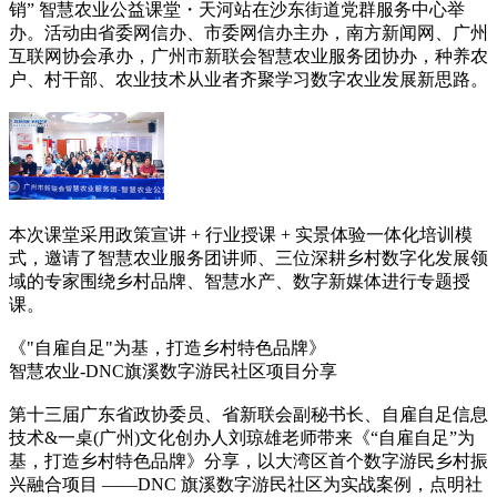
销” 智慧农业公益课堂・天河站在沙东街道党群服务中心举
办。活动由省委网信办、市委网信办主办，南方新闻网、广州
互联网协会承办，广州市新联会智慧农业服务团协办，种养农
户、村干部、农业技术从业者齐聚学习数字农业发展新思路。
本次课堂采用政策宣讲 + 行业授课 + 实景体验一体化培训模
式，邀请了智慧农业服务团讲师、三位深耕乡村数字化发展领
域的专家围绕乡村品牌、智慧水产、数字新媒体进行专题授
课。
《
"自雇自足"为基，打造乡村特色品牌》
智慧农业
-DNC旗溪数字游民社区项目分享
第十三届广东省政协委员、省新联会副秘书长、自雇自足信息
技术&一桌(广州)文化创办人刘琼雄老师带来《“自雇自足”为
基，打造乡村特色品牌》分享，以大湾区首个数字游民乡村振
兴融合项目 ——DNC 旗溪数字游民社区为实战案例，点明社