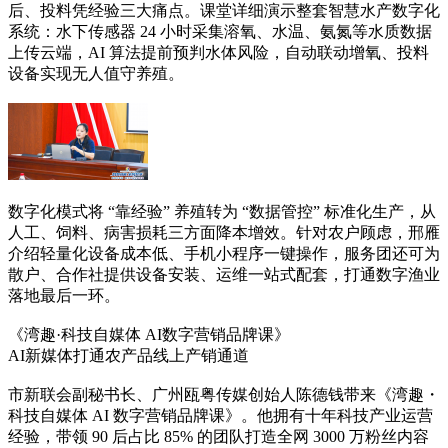
后、投料凭经验三大痛点。课堂详细演示整套智慧水产数字化
系统：水下传感器 24 小时采集溶氧、水温、氨氮等水质数据
上传云端，AI 算法提前预判水体风险，自动联动增氧、投料
设备实现无人值守养殖。
数字化模式将 “靠经验” 养殖转为 “数据管控” 标准化生产，从
人工、饲料、病害损耗三方面降本增效。针对农户顾虑，邢雁
介绍轻量化设备成本低、手机小程序一键操作，服务团还可为
散户、合作社提供设备安装、运维一站式配套，打通数字渔业
落地最后一环。
《湾趣
·科技自媒体 AI数字营销品牌课》
AI新媒体打通农产品线上产销通道
市新联会副秘书长、广州瓯粤传媒创始人陈德钱带来《湾趣・
科技自媒体 AI 数字营销品牌课》。他拥有十年科技产业运营
经验，带领 90 后占比 85% 的团队打造全网 3000 万粉丝内容