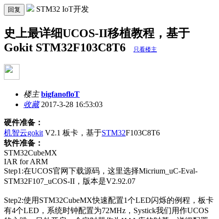
STM32 IoT开发
回复
史上最详细UCOS-II移植教程，基于
Gokit STM32F103C8T6
只看楼主
楼主
bigfanofloT
收藏
2017-3-28 16:53:03
硬件准备：
机智云
gokit
V2.1 板卡，基于
STM32
F103C8T6
软件准备：
STM32CubeMX
IAR for ARM
Step1:在UCOS官网下载源码，这里选择Micrium_uC-Eval-
STM32F107_uCOS-II，版本是V2.92.07
Step2:使用STM32CubeMX快速配置1个LED闪烁的例程，板卡
有4个LED，系统时钟配置为72MHz，Systick我们用作UCOS