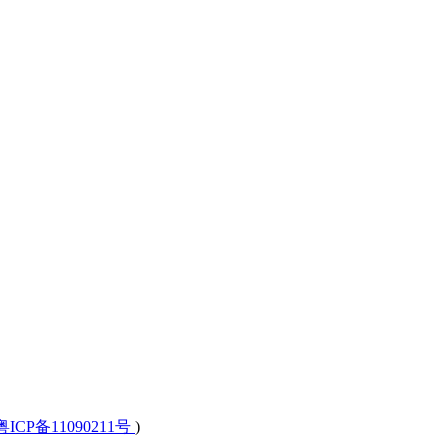
粤ICP备11090211号
)