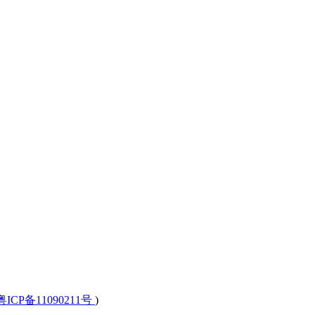
粤ICP备11090211号
)