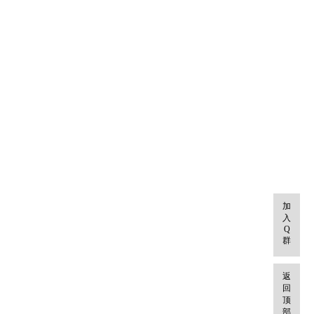
加
入
Q
群
返
回
顶
部