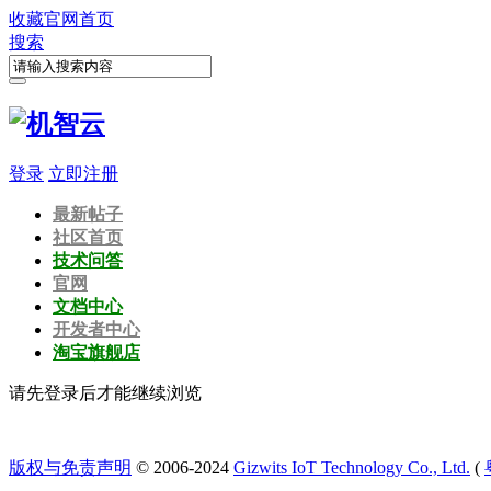
收藏
官网首页
搜索
登录
立即注册
最新帖子
社区首页
技术问答
官网
文档中心
开发者中心
淘宝旗舰店
请先登录后才能继续浏览
版权与免责声明
© 2006-2024
Gizwits IoT Technology Co., Ltd.
(