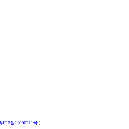
粤ICP备11090211号
)