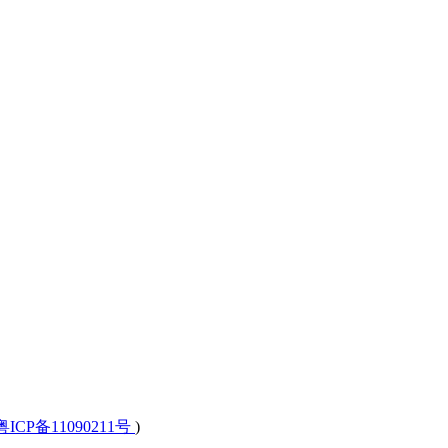
粤ICP备11090211号
)