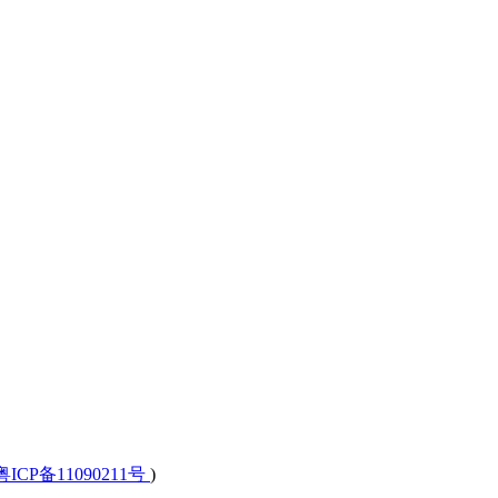
粤ICP备11090211号
)