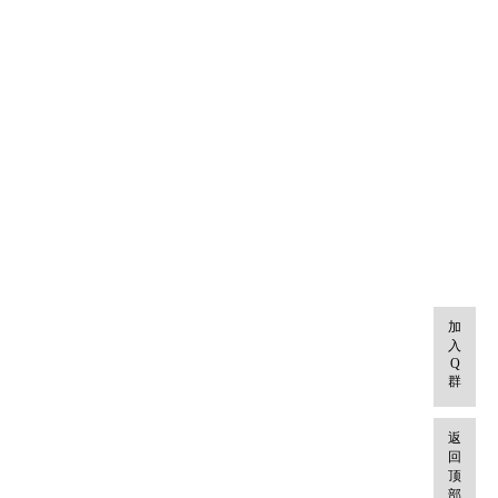
加
入
Q
群
返
回
顶
部