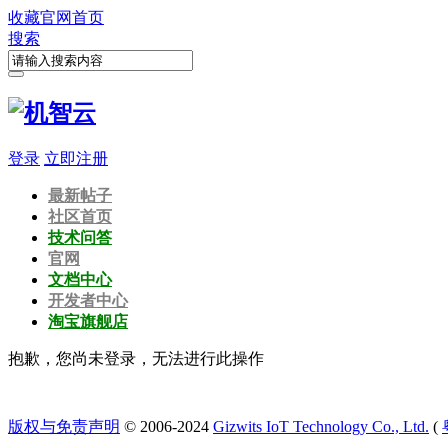
收藏
官网首页
搜索
登录
立即注册
最新帖子
社区首页
技术问答
官网
文档中心
开发者中心
淘宝旗舰店
抱歉，您尚未登录，无法进行此操作
版权与免责声明
© 2006-2024
Gizwits IoT Technology Co., Ltd.
(