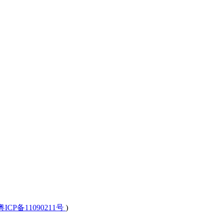
粤ICP备11090211号
)