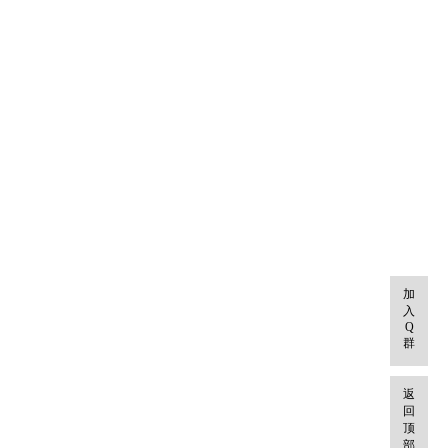
加
入
Q
群
返
回
顶
部