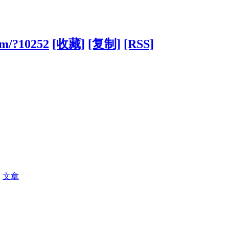
com/?10252
[收藏]
[复制]
[RSS]
|
文章