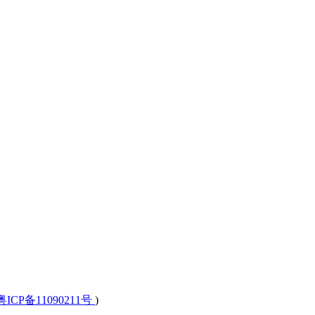
粤ICP备11090211号
)