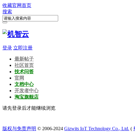
收藏
官网首页
搜索
登录
立即注册
最新帖子
社区首页
技术问答
官网
文档中心
开发者中心
淘宝旗舰店
请先登录后才能继续浏览
版权与免责声明
© 2006-2024
Gizwits IoT Technology Co., Ltd.
(