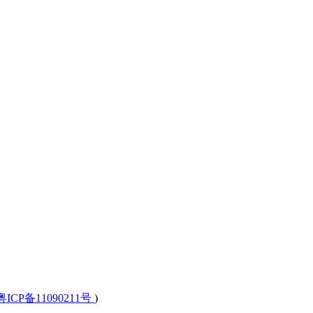
粤ICP备11090211号
)