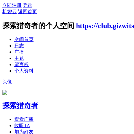
立即注册
登录
机智云
返回首页
探索猎奇者的个人空间
https://club.gizwi
空间首页
日志
广播
主题
留言板
个人资料
头像
探索猎奇者
查看广播
收听TA
加为好友