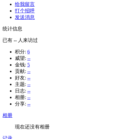
给我留言
打个招呼
发送消息
统计信息
已有
--
人来访过
积分:
6
威望:
--
金钱:
5
贡献:
--
好友:
--
主题:
--
日志:
--
相册:
--
分享:
--
相册
现在还没有相册
记录