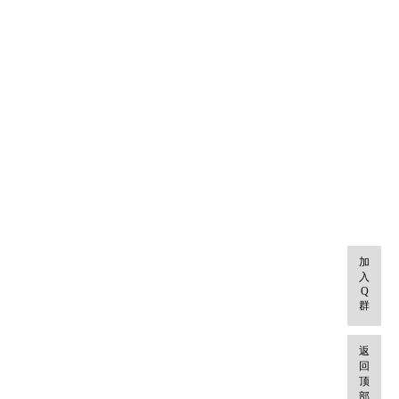
加
入
Q
群
返
回
顶
部