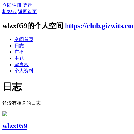
立即注册
登录
机智云
返回首页
wlzx059的个人空间
https://club.gizwits.c
空间首页
日志
广播
主题
留言板
个人资料
日志
还没有相关的日志
wlzx059