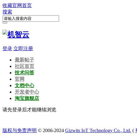
收藏
官网首页
搜索
登录
立即注册
最新帖子
社区首页
技术问答
官网
文档中心
开发者中心
淘宝旗舰店
请先登录后才能继续浏览
版权与免责声明
© 2006-2024
Gizwits IoT Technology Co., Ltd.
(