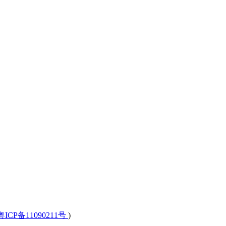
粤ICP备11090211号
)