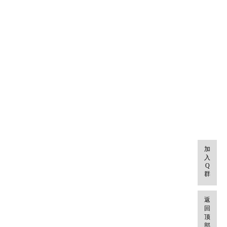
加
入
Q
群
返
回
顶
部