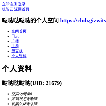
立即注册
登录
机智云
返回首页
哒哒哒哒哒的个人空间
https://club.gizwi
空间首页
日志
广播
主题
留言板
个人资料
个人资料
哒哒哒哒哒
(UID: 21679)
空间访问量
0
邮箱状态
未验证
视频认证
未认证