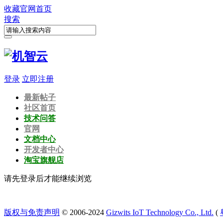
收藏
官网首页
搜索
登录
立即注册
最新帖子
社区首页
技术问答
官网
文档中心
开发者中心
淘宝旗舰店
请先登录后才能继续浏览
版权与免责声明
© 2006-2024
Gizwits IoT Technology Co., Ltd.
(