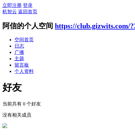
立即注册
登录
机智云
返回首页
阿信的个人空间
https://club.gizwits.com/
空间首页
日志
广播
主题
留言板
个人资料
好友
当前共有
0
个好友
没有相关成员