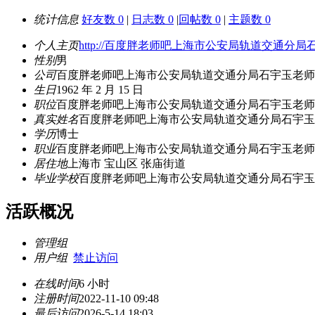
统计信息
好友数 0
|
日志数 0
|
回帖数 0
|
主题数 0
个人主页
http://百度胖老师吧上海市公安局轨道交
性别
男
公司
百度胖老师吧上海市公安局轨道交通分局石宇玉老师
生日
1962 年 2 月 15 日
职位
百度胖老师吧上海市公安局轨道交通分局石宇玉老师
真实姓名
百度胖老师吧上海市公安局轨道交通分局石宇玉
学历
博士
职业
百度胖老师吧上海市公安局轨道交通分局石宇玉老师
居住地
上海市 宝山区 张庙街道
毕业学校
百度胖老师吧上海市公安局轨道交通分局石宇玉
活跃概况
管理组
用户组
禁止访问
在线时间
6 小时
注册时间
2022-11-10 09:48
最后访问
2026-5-14 18:03