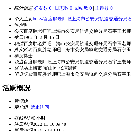
统计信息
好友数 0
|
日志数 0
|
回帖数 0
|
主题数 0
个人主页
http://百度胖老师吧上海市公安局轨道交
性别
男
公司
百度胖老师吧上海市公安局轨道交通分局石宇玉老师
生日
1962 年 2 月 15 日
职位
百度胖老师吧上海市公安局轨道交通分局石宇玉老师
真实姓名
百度胖老师吧上海市公安局轨道交通分局石宇玉
学历
博士
职业
百度胖老师吧上海市公安局轨道交通分局石宇玉老师
居住地
上海市 宝山区 张庙街道
毕业学校
百度胖老师吧上海市公安局轨道交通分局石宇玉
活跃概况
管理组
用户组
禁止访问
在线时间
6 小时
注册时间
2022-11-10 09:48
最后访问
2026-5-14 18:03