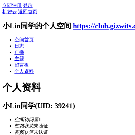
立即注册
登录
机智云
返回首页
小Lin同学的个人空间
https://club.gizwit
空间首页
日志
广播
主题
留言板
个人资料
个人资料
小Lin同学
(UID: 39241)
空间访问量
1
邮箱状态
未验证
视频认证
未认证