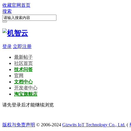
收藏
官网首页
搜索
登录
立即注册
最新帖子
社区首页
技术问答
官网
文档中心
开发者中心
淘宝旗舰店
请先登录后才能继续浏览
版权与免责声明
© 2006-2024
Gizwits IoT Technology Co., Ltd.
(