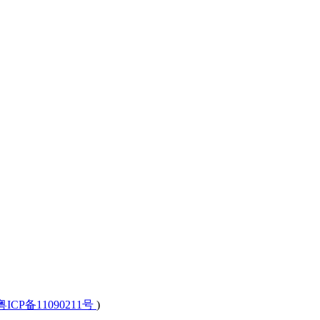
粤ICP备11090211号
)