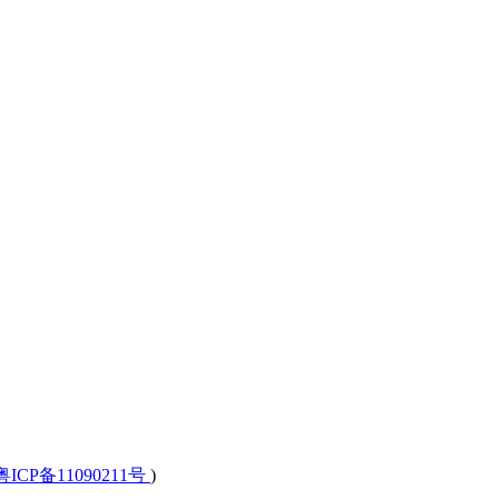
粤ICP备11090211号
)