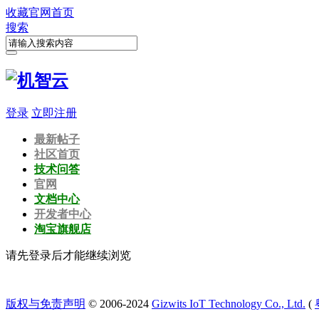
收藏
官网首页
搜索
登录
立即注册
最新帖子
社区首页
技术问答
官网
文档中心
开发者中心
淘宝旗舰店
请先登录后才能继续浏览
版权与免责声明
© 2006-2024
Gizwits IoT Technology Co., Ltd.
(