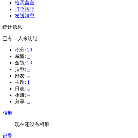
给我留言
打个招呼
发送消息
统计信息
已有
--
人来访过
积分:
29
威望:
--
金钱:
23
贡献:
--
好友:
--
主题:
1
日志:
--
相册:
--
分享:
--
相册
现在还没有相册
记录