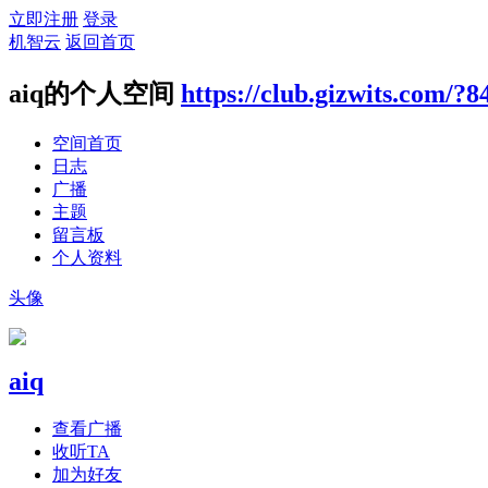
立即注册
登录
机智云
返回首页
aiq的个人空间
https://club.gizwits.com/?8
空间首页
日志
广播
主题
留言板
个人资料
头像
aiq
查看广播
收听TA
加为好友