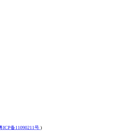
粤ICP备11090211号
)