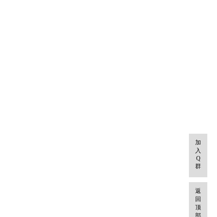
加
入
Q
群
返
回
顶
部