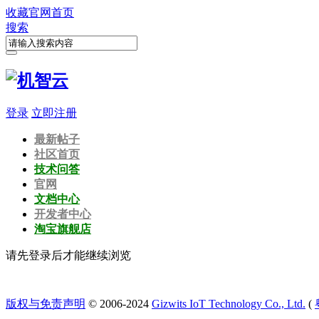
收藏
官网首页
搜索
登录
立即注册
最新帖子
社区首页
技术问答
官网
文档中心
开发者中心
淘宝旗舰店
请先登录后才能继续浏览
版权与免责声明
© 2006-2024
Gizwits IoT Technology Co., Ltd.
(