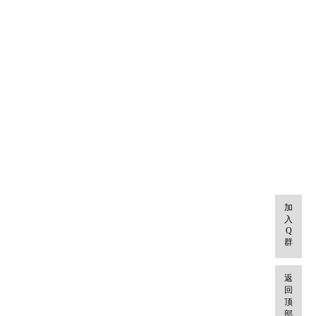
加
入
Q
群
返
回
顶
部