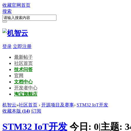
收藏
官网首页
搜索
登录
立即注册
最新帖子
社区首页
技术问答
官网
文档中心
开发者中心
淘宝旗舰店
机智云
»
社区首页
›
开源项目及赛事
›
STM32 IoT开发
收藏本版
(
14
)
|
订阅
STM32 IoT开发
今日:
0
|
主题:
3