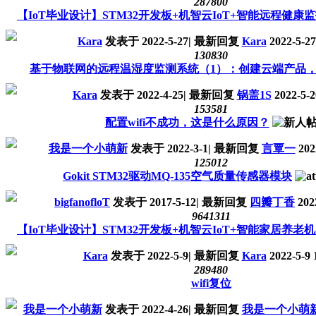
28780
0
【IoT毕业设计】STM32开发板+机智云IoT+智能远程健康
Kara
发表于
2022-5-27
|
最新回复
Kara
2022-5-27
13083
0
基于物联网的远程温湿度监测系统（1）：创建云端产品，..
Kara
发表于
2022-4-25
|
最新回复
锅盖1S
2022-5-2
15358
1
配置wifi不成功，这是什么原因？
我是一个小萌新
发表于
2022-3-1
|
最新回复
言覃一
202
12501
2
Gokit STM32驱动MQ-135空气质量传感器模块
bigfanofloT
发表于
2017-5-12
|
最新回复
四瓣丁香
2022
96413
11
【IoT毕业设计】STM32开发板+机智云IoT+智能家居养老
Kara
发表于
2022-5-9
|
最新回复
Kara
2022-5-9 
28948
0
wifi复位
我是一个小萌新
发表于
2022-4-26
|
最新回复
我是一个小萌