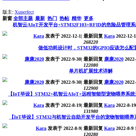
版主:
Xuperfect
新窗
全部主题
最新
热门
热帖
精华
更多
机智云AIoT开发平台+STM32F103+RFID的危险品管理
Kara
发表于
2022-12-1
|
最新回复
Kara
2022-12-1
26822
0
做低功耗设计时，STM32的GPIO应该怎么配
康康2020
发表于
2022-9-30
|
最新回复
康康2020
2022-
12208
0
单片机扩展技术详解
康康2020
发表于
2022-9-30
|
最新回复
康康2020
2022-
12290
0
【IoT毕设】STM32+机智云AIoT+远程智能型宠物喂养系
Kara
发表于
2022-8-19
|
最新回复
Kara
2022-8-19
13198
0
【IoT毕设】STM32与机智云自助开发平台的宠物智能喂养
Kara
发表于
2022-8-9
|
最新回复
Kara
2022-8-9 
12028
0