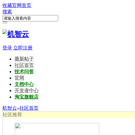
收藏
官网首页
搜索
登录
立即注册
最新帖子
社区首页
技术问答
官网
文档中心
开发者中心
淘宝旗舰店
机智云
»
社区首页
社区推荐