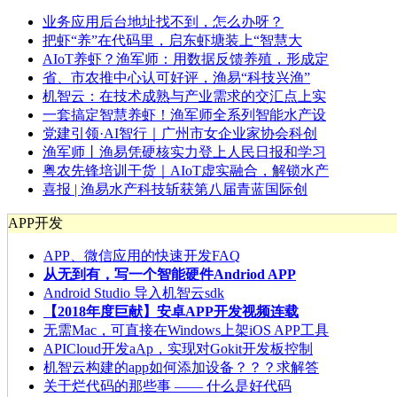
业务应用后台地址找不到，怎么办呀？
把虾“养”在代码里，启东虾塘装上“智慧大
AIoT养虾？渔军师：用数据反馈养殖，形成定
省、市农推中心认可好评，渔易“科技兴渔”
机智云：在技术成熟与产业需求的交汇点上实
一套搞定智慧养虾！渔军师全系列智能水产设
党建引领·AI智行｜广州市女企业家协会科创
渔军师丨渔易凭硬核实力登上人民日报和学习
粤农先锋培训干货｜AIoT虚实融合，解锁水产
喜报 | 渔易水产科技斩获第八届青蓝国际创
APP开发
APP、微信应用的快速开发FAQ
从无到有，写一个智能硬件Andriod APP
Android Studio 导入机智云sdk
【2018年度巨献】安卓APP开发视频连载
无需Mac，可直接在Windows上架iOS APP工具
APICloud开发aAp，实现对Gokit开发板控制
机智云构建的app如何添加设备？？？求解答
关于烂代码的那些事 —— 什么是好代码