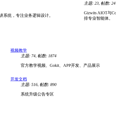
主题: 23
,
帖数: 24
Gizwits A
对讲系统，专注业务逻辑设计。
排专业智能体。
视频教学
主题: 74
,
帖数: 1874
官方教学视频、Gokit、APP开发、产品展示
开发文档
主题: 516
,
帖数: 890
系统升级公告专区