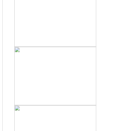
机智云IoT明星讲师招募，iphone13等你
拿
4G转接板 GC231「到手￥67元秒杀」