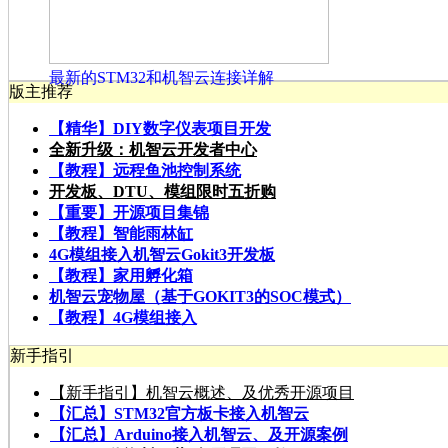
最新的STM32和机智云连接详解
版主推荐
【精华】DIY数字仪表项目开发
全新升级：机智云开发者中心
【教程】远程鱼池控制系统
开发板、DTU、模组限时五折购
【重要】开源项目集锦
【教程】智能雨林缸
4G模组接入机智云Gokit3开发板
【教程】家用孵化箱
机智云宠物屋（基于GOKIT3的SOC模式）
【教程】4G模组接入
新手指引
【新手指引】机智云概述、及优秀开源项目
【汇总】STM32官方板卡接入机智云
【汇总】Arduino接入机智云、及开源案例