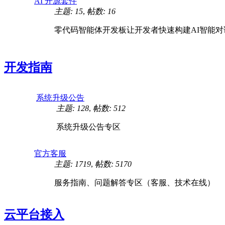
AI 开源套件
主题: 15
,
帖数: 16
零代码智能体开发板让开发者快速构建AI智能
开发指南
系统升级公告
主题: 128
,
帖数: 512
系统升级公告专区
官方客服
主题: 1719
,
帖数: 5170
服务指南、问题解答专区（客服、技术在线）
云平台接入