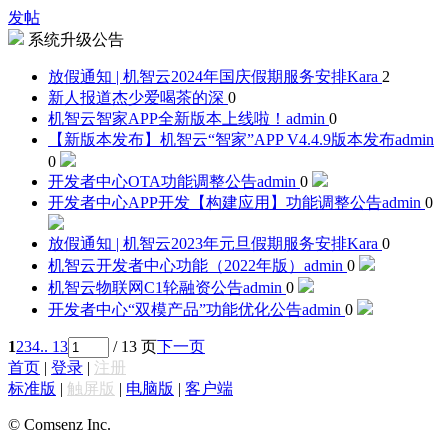
发帖
系统升级公告
放假通知 | 机智云2024年国庆假期服务安排
Kara
2
新人报道
杰少爱喝茶的深
0
机智云智家APP全新版本上线啦！
admin
0
【新版本发布】机智云“智家”APP V4.4.9版本发布
admin
0
开发者中心OTA功能调整公告
admin
0
开发者中心APP开发【构建应用】功能调整公告
admin
0
放假通知 | 机智云2023年元旦假期服务安排
Kara
0
机智云开发者中心功能（2022年版）
admin
0
机智云物联网C1轮融资公告
admin
0
开发者中心“双模产品”功能优化公告
admin
0
1
2
3
4
.. 13
/ 13 页
下一页
首页
|
登录
|
注册
标准版
|
触屏版
|
电脑版
|
客户端
© Comsenz Inc.