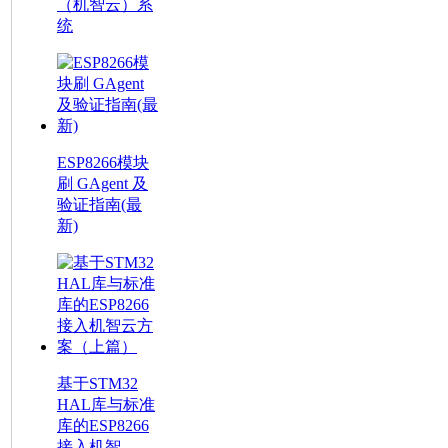
（机智云）系
统
ESP8266模块
刷 GAgent 及
验证指南(最
新)
基于STM32
HAL库与标准
库的ESP8266
接入机智