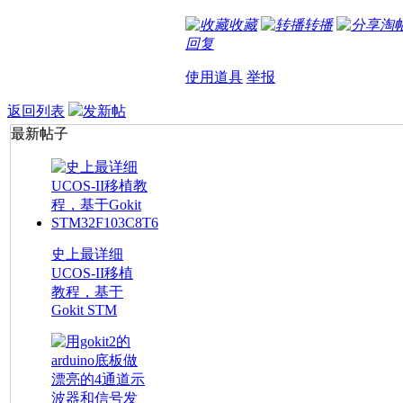
收藏
转播
淘
回复
使用道具
举报
返回列表
发新帖
最新帖子
史上最详细
UCOS-II移植
教程，基于
Gokit STM