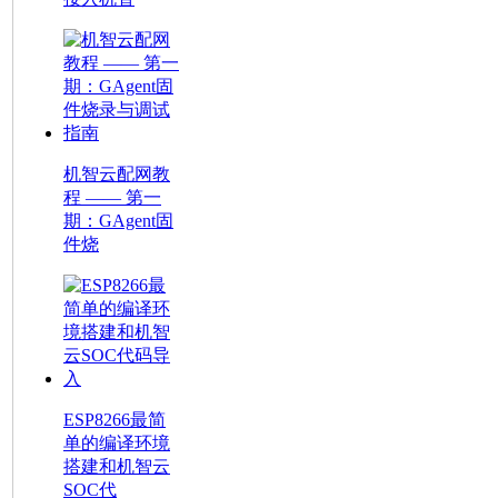
机智云配网教
程 —— 第一
期：GAgent固
件烧
ESP8266最简
单的编译环境
搭建和机智云
SOC代