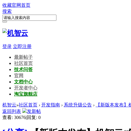
收藏
官网首页
搜索
登录
立即注册
最新帖子
社区首页
技术问答
官网
文档中心
开发者中心
淘宝旗舰店
机智云
»
社区首页
›
开发指南
›
系统升级公告
›
【新版本发布】机智云
返回列表
发新帖
查看:
30676
|
回复:
0