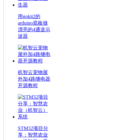
用gokit2的
arduino底板做
漂亮的4通道示
波器
机智云宠物屋
外加4路继电器
开源教程
STM32项目分
享：智慧农业