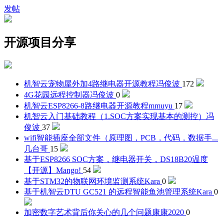
发帖
开源项目分享
机智云宠物屋外加4路继电器开源教程
冯俊波
172
4G花园远程控制器
冯俊波
0
机智云ESP8266-8路继电器开源教程
mmuyu
17
机智云入门基础教程（1.SOC方案实现基本的测控）
冯
俊波
37
wifi智能插座全部文件（原理图，PCB，代码，数据手...
几台哥
15
基于ESP8266 SOC方案，继电器开关，DS18B20温度
【开源】
Mango!
54
基于STM32的物联网环境监测系统
Kara
0
基于机智云DTU GC521 的远程智能鱼池管理系统
Kara
0
加密数字艺术背后你关心的几个问题
康康2020
0