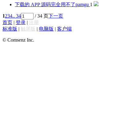
下载的 APP 源码完全用不了
pamgu
1
1
2
3
4
.. 34
/ 34 页
下一页
首页
|
登录
|
注册
标准版
|
触屏版
|
电脑版
|
客户端
© Comsenz Inc.