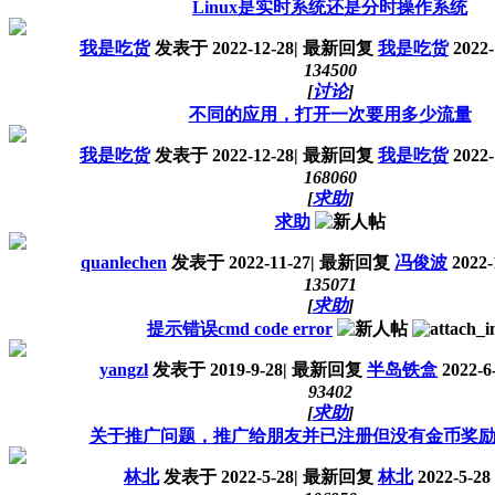
Linux是实时系统还是分时操作系统
我是吃货
发表于
2022-12-28
|
最新回复
我是吃货
2022-
13450
0
[
讨论
]
不同的应用，打开一次要用多少流量
我是吃货
发表于
2022-12-28
|
最新回复
我是吃货
2022-
16806
0
[
求助
]
求助
quanlechen
发表于
2022-11-27
|
最新回复
冯俊波
2022-
13507
1
[
求助
]
提示错误cmd code error
yangzl
发表于
2019-9-28
|
最新回复
半岛铁盒
2022-6-
9340
2
[
求助
]
关于推广问题，推广给朋友并已注册但没有金币奖
林北
发表于
2022-5-28
|
最新回复
林北
2022-5-28 