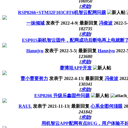
10695
0
[
求助
]
RSP8266+STM32F103C8T6机智云配网问题
一抹倾城
发表于
2022-4-9
|
最新回复
冯俊波
2022-5-
18273
5
[
求助
]
ESP01S刷机智云固件，配网成功后断电再上电就断
Hannjyu
发表于
2022-5-5
|
最新回复
Hannjyu
2022-5
12368
0
[
求助
]
赛博坦APP开发
曹小曹要努力
发表于
2022-4-13
|
最新回复
冯俊波
2022
13034
1
[
求助
]
ESP8266 升级乐鑫固件问题
RAUL
发表于
2021-11-13
|
最新回复
心系全图何须眼
20
24184
2
[
求助
]
用机智云APP配网有点BUG，用户体验不