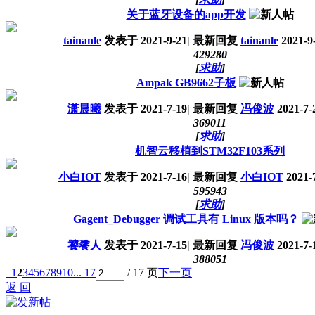
关于蓝牙设备的app开发
tainanle
发表于
2021-9-21
|
最新回复
tainanle
2021-9-
42928
0
[
求助
]
Ampak GB9662子板
潇晨曦
发表于
2021-7-19
|
最新回复
冯俊波
2021-7-
36901
1
[
求助
]
机智云移植到STM32F103系列
小白IOT
发表于
2021-7-16
|
最新回复
小白IOT
2021-7
59594
3
[
求助
]
Gagent_Debugger 调试工具有 Linux 版本吗？
饕餮人
发表于
2021-7-15
|
最新回复
冯俊波
2021-7-
38805
1
1
2
3
4
5
6
7
8
9
10
... 17
/ 17 页
下一页
返 回