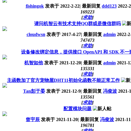
fishingok
发表于
2022-2-22
|
最新回复
ddd123
2022-2
16922
3
[
求助
]
请问机智云有技术支持QQ群或是微信群吗
cloudwsn
发表于
2017-4-27
|
最新回复
admin
2022-2-
74747
3
[
求助
]
设备修改绑定信息，提供接口 OpenAPI 和 SDK 不一
机智如他
发表于
2021-12-20
|
最新回复
admin
2021-12
13533
1
[
求助
]
主函数加了官方宠物屋DHT11初始化函数不能正常工作
Tan彭于晏
发表于
2021-12-9
|
最新回复
冯俊波
2021-1
13556
1
[
求助
]
配置模块问题
曾宇辰
发表于
2021-11-20
|
最新回复
冯俊波
2021-11
19678
1
[
求助
]