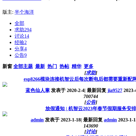
版主:
半个海洋
全部
求助
294
讨论
14
经验
2
分享
4
公告
9
新窗
全部主题
最新
热门
热帖
精华
更多
[
求助
]
esp8266模块连接机智云后每次断电后都需要重新配
蓝色仙人掌
发表于
2020-2-4
|
最新回复
jia9527
2023-4
70074
4
[
公告
]
放假通知 | 机智云2023年春节假期服务安
admin
发表于
2023-1-18
|
最新回复
admin
2023-1-1
14369
0
[
讨论
]