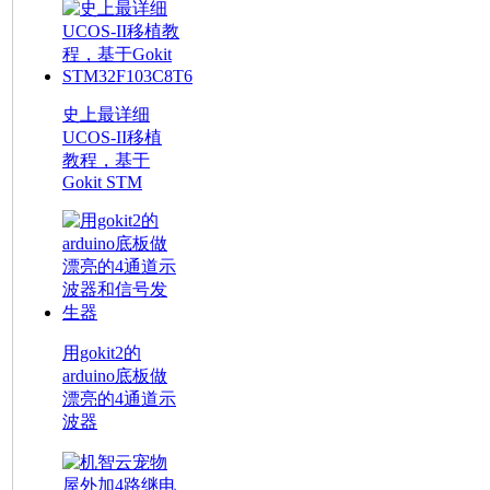
史上最详细
UCOS-II移植
教程，基于
Gokit STM
用gokit2的
arduino底板做
漂亮的4通道示
波器