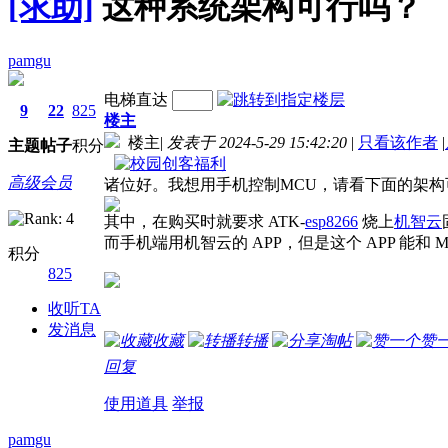
[求助]
这种系统架构可行吗？
pamgu
电梯直达
9
22
825
楼主
楼主
|
发表于 2024-5-29 15:42:20
|
只看该作者
|
主题
帖子
积分
高级会员
诸位好。我想用手机控制MCU，请看下面的架构
其中，在购买时就要求 ATK-
esp8266
烧上
机智云
而手机端用机智云的 APP，但是这个 APP 能和
积分
825
收听TA
发消息
收藏
转播
淘帖
赞
回复
使用道具
举报
pamgu