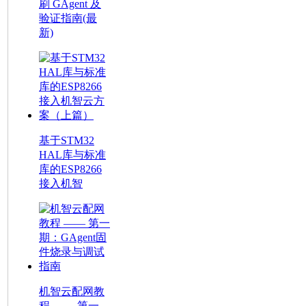
刷 GAgent 及
验证指南(最
新)
基于STM32
HAL库与标准
库的ESP8266
接入机智
机智云配网教
程 —— 第一