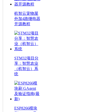
机智云宠物屋
外加4路继电器
开源教程
STM32项目分
享：智慧农业
（机智云）系
统
ESP8266模块