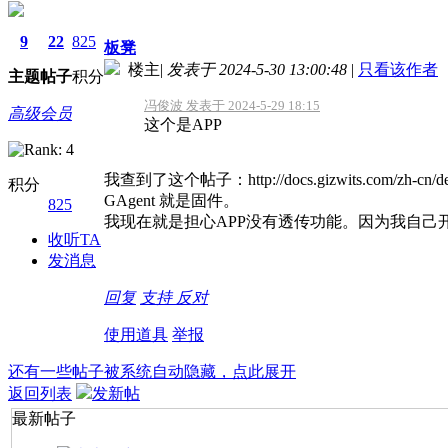
9
22
825
板凳
楼主
|
发表于 2024-5-30 13:00:48
|
只看该作者
主题
帖子
积分
冯俊波 发表于 2024-5-29 18:15
高级会员
这个是APP
我查到了这个帖子：http://docs.gizwits.com/zh-cn/devi
积分
GAgent 就是固件。
825
我现在就是担心APP没有透传功能。因为我自己
收听TA
发消息
回复
支持
反对
使用道具
举报
还有一些帖子被系统自动隐藏，点此展开
返回列表
发新帖
最新帖子