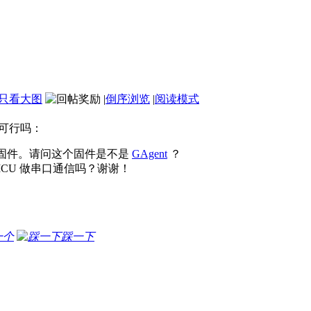
只看大图
|
倒序浏览
|
阅读模式
可行吗：
固件。请问这个固件是不是
GAgent
？
 MCU 做串口通信吗？谢谢！
一个
踩一下