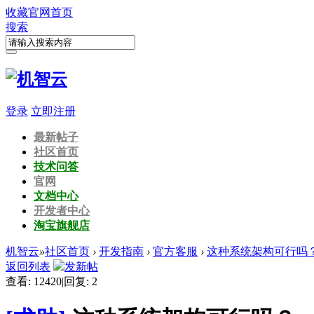
收藏
官网首页
搜索
登录
立即注册
最新帖子
社区首页
技术问答
官网
文档中心
开发者中心
淘宝旗舰店
机智云
»
社区首页
›
开发指南
›
官方客服
›
这种系统架构可行吗
返回列表
发新帖
查看:
12420
|
回复:
2