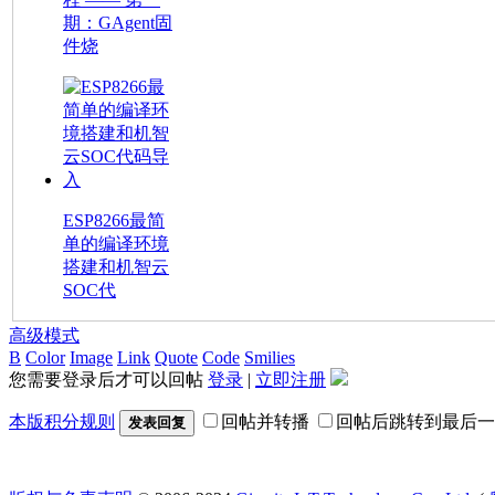
期：GAgent固
件烧
ESP8266最简
单的编译环境
搭建和机智云
SOC代
高级模式
B
Color
Image
Link
Quote
Code
Smilies
您需要登录后才可以回帖
登录
|
立即注册
本版积分规则
回帖并转播
回帖后跳转到最后一
发表回复