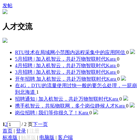
发帖
人才交流
RTU技术在局域网小范围内远程采集中的应用
阿信
0
5月招聘 | 加入机智云，共赴万物智联时代
Kara
0
4月招聘 | 加入机智云，共赴万物智联时代
Kara
0
3月招聘 | 加入机智云，共赴万物智联时代
Kara
0
开年招聘 加入机智云，共赴万物智联时代
Kara
0
在4G，DTU的流量使用过快一般的要怎么处理，
一屁崩
到北海道
1
招聘通知 | 加入机智云，共赴万物智联时代
Kara
0
携手机智云，共拓物联网，多个岗位静候人才
Kara
0
岗位招聘 | 我们等你很久了！
Kara
0
1
2
/ 2 页
下一页
首页
|
登录
|
注册
标准版
|
触屏版
|
电脑版
|
客户端