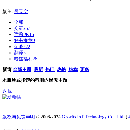
版主:
黑天空
全部
交流
257
话题PK
16
好书推荐
9
杂谈
222
翻译
3
粉丝福利
26
新窗
全部主题
最新
热门
热帖
精华
更多
本版块或指定的范围内尚无主题
返 回
版权与免责声明
© 2006-2024
Gizwits IoT Technology Co., Ltd.
(