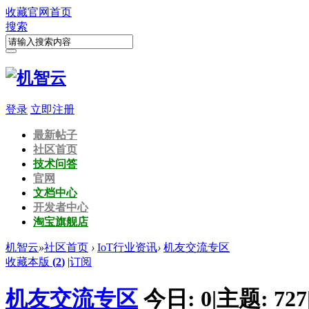
收藏
官网首页
搜索
登录
立即注册
最新帖子
社区首页
技术问答
官网
文档中心
开发者中心
淘宝旗舰店
机智云
»
社区首页
›
IoT行业资讯
›
机友交流专区
收藏本版
(
2
)
|
订阅
机友交流专区
今日:
0
|
主题:
727